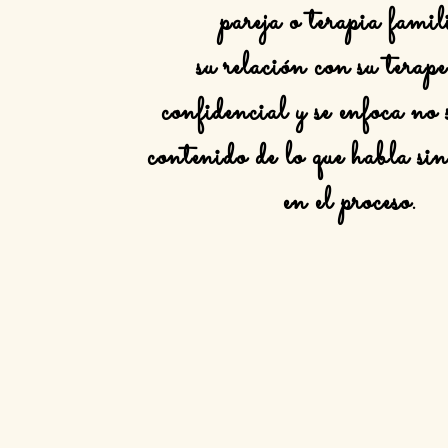
pareja o terapia famil
su relación con su terape
confidencial y se enfoca no 
contenido de lo que habla si
en el proceso.