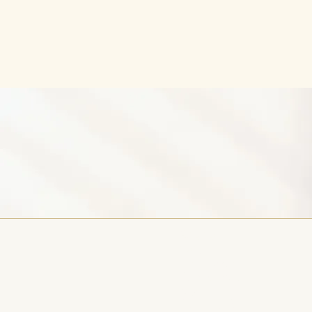
©2020-
2023
Centro de
Psicoterap
ia y
Consejería