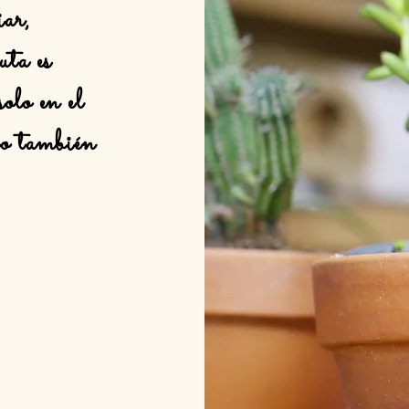
iar,
uta es
solo en el
no también