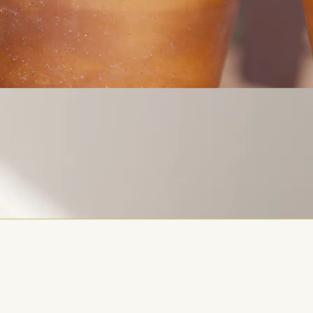
©2020-
2023
Centro de
Psicoterapi
a y
Consejería