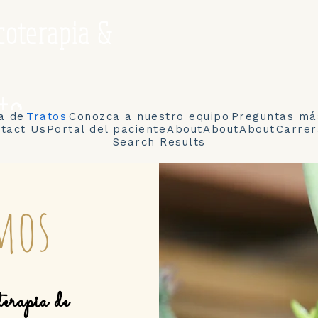
coterapia &
to
a de
Tratos
Conozca a nuestro equipo
Preguntas má
tact Us
Portal del paciente
About
About
About
Carrer
Search Results
mos
terapia de